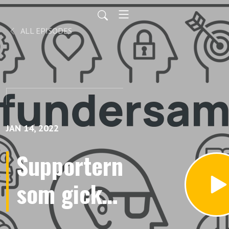
ALL EPISODES
JAN 14, 2022
Supportern
som gick
från