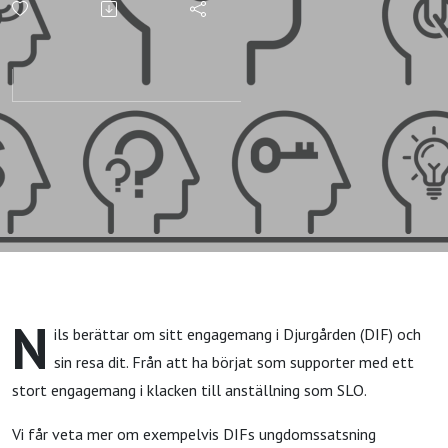
klacken
till
anställning
- vi pratar
med Nils
Ek
N
ils berättar om sitt engagemang i Djurgården (DIF) och
sin resa dit. Från att ha börjat som supporter med ett
stort engagemang i klacken till anställning som SLO.
Vi får veta mer om exempelvis DIFs ungdomssatsning